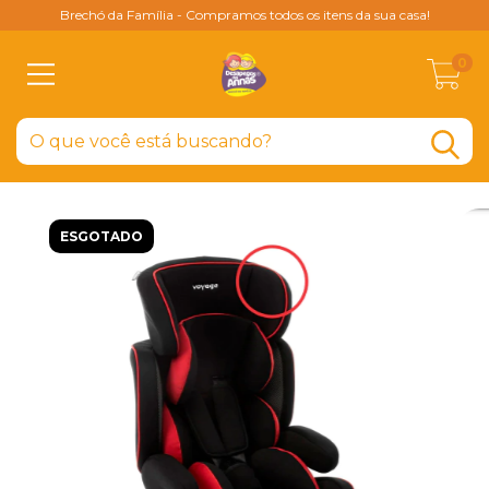
Brechó da Família - Compramos todos os itens da sua casa!
0
ESGOTADO