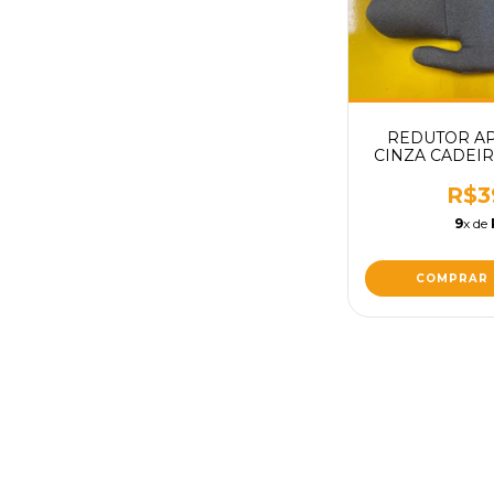
REDUTOR AP
CINZA CADEI
INFANTIL MO
VOYAGE 3
R$3
REPO
9
x de
COMPRAR