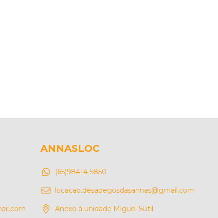
ANNASLOC
(65)98414-5850
locacao.desapegosdasannas@gmail.com
ail.com
Anexo à unidade Miguel Sutil