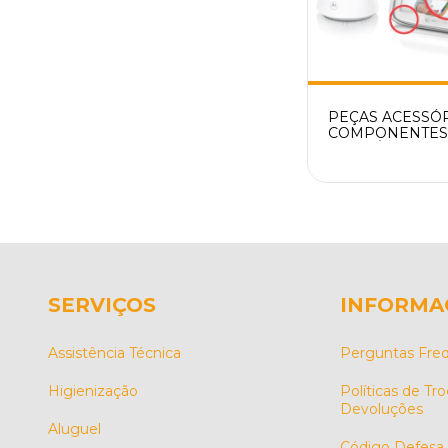
PEÇAS ACESSÓR
COMPONENTES
ELETRÔNICA M
VM75BU VM75PU
MOTOROLA P
REPOSIÇÃ
SERVIÇOS
INFORMA
Assistência Técnica
Perguntas Fre
Higienização
Políticas de Tro
Devoluções
Aluguel
Código Defesa