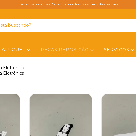
Brechó da Família - Compramos todos os itens da sua casa!
ALUGUEL
PEÇAS REPOSIÇÃO
SERVIÇOS
 Eletrônica
 Eletrônica