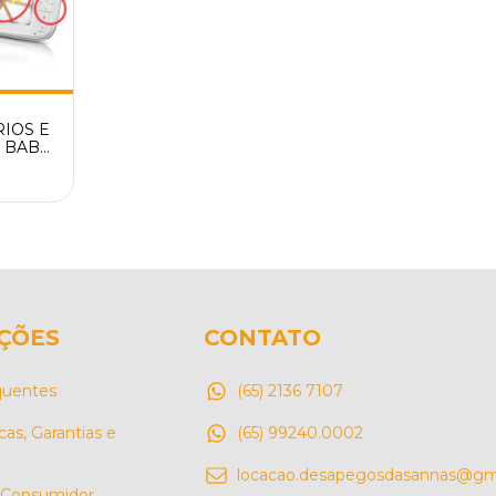
IOS E
 BABÁ
ODELO
 WIFI
EÇA
O
ÇÕES
CONTATO
quentes
(65) 2136 7107
cas, Garantias e
(65) 99240.0002
locacao.desapegosdasannas@gm
 Consumidor