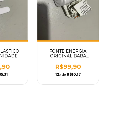
LÁSTICO
FONTE ENERGIA
NIDADE
ORIGINAL BABÁ
S BABÁ
ELETRÔNICA MODELO
A MODELO
VM75PU VM75BU WIFI
,90
R$99,90
 WIFI
MOTOROLA PEÇA
5,31
12
x de
R$10,17
A PEÇA
REPOSIÇÃO 1
IÇÃO