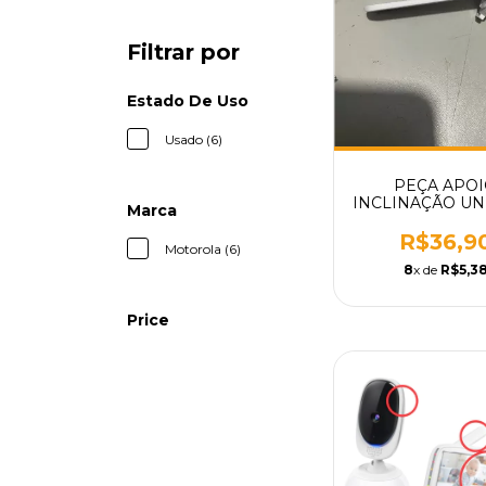
Filtrar por
Estado De Uso
Usado (6)
PEÇA APO
INCLINAÇÃO U
Marca
DOS PAIS B
ELETRÔNICA M
R$36,9
Motorola (6)
VM75PU WI
8
x de
R$5,3
MOTOROLA P
REPOSIÇÃ
Price