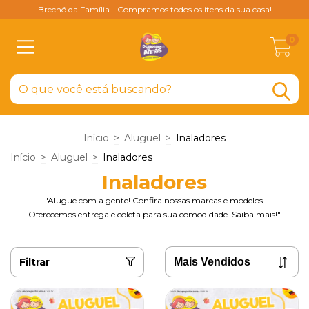
Brechó da Família - Compramos todos os itens da sua casa!
0
Início
>
Aluguel
>
Inaladores
Início
>
Aluguel
>
Inaladores
Inaladores
"Alugue com a gente! Confira nossas marcas e modelos.
Oferecemos entrega e coleta para sua comodidade. Saiba mais!"
Filtrar