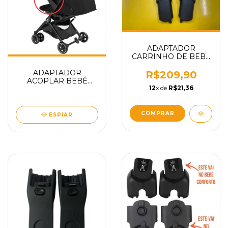
ADAPTADOR
CARRINHO DE BEBÊ
ANNA 2 15KG
ADAPTADOR
ENCAIXA ACOPLAR
R$209,90
ACOPLAR BEBÊ
BEBÊ CONFORTO
12
x de
R$21,36
CONFORTO PEBBLE
CITI MAXI-COSI PEÇA
360 E CITI CARRINHO
REPOSIÇÃO
DE BEBÊ LARA 2 II
MAXI-COSI PEÇA
COMPRAR
ESPIAR
REPOSIÇÃO