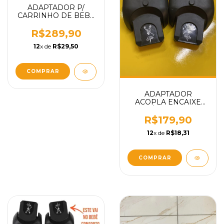
ADAPTADOR P/
CARRINHO DE BEBE
ANNA³ MAXI-COSI E
PEÇA ACOPLA
R$289,90
ENCAIXE BEBÊ
12
x de
R$29,50
CONFORTO MODELO
PEBBLE MARBLE
CORAL REPOSIÇÃO
COMPRAR
ADAPTADOR
ACOPLA ENCAIXE
BEBÊ CONFORTO
MODELO PEBBLE
R$179,90
MARBLE CORAL
12
x de
R$18,31
CARRINHO DE BEBE
MAXI-COSI (peça bb
conforto) PEÇA
REPOSIÇÃO
COMPRAR