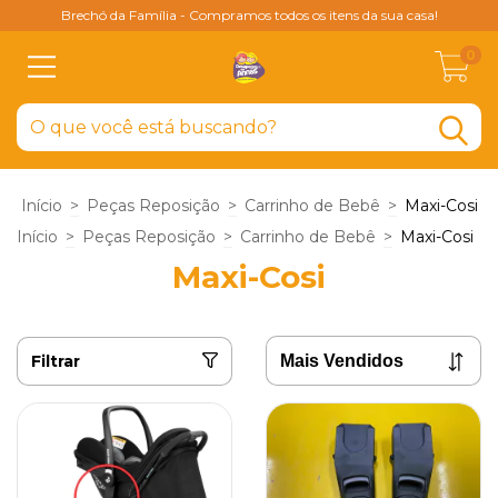
Brechó da Família - Compramos todos os itens da sua casa!
0
Início
>
Peças Reposição
>
Carrinho de Bebê
>
Maxi-Cosi
Início
>
Peças Reposição
>
Carrinho de Bebê
>
Maxi-Cosi
Maxi-Cosi
Filtrar