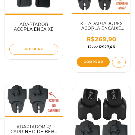
KIT ADAPTADORES
ADAPTADOR
ACOPLA ENCAIXE
ACOPLA ENCAIXE
BEBÊ CONFORTO
BEBE CONFORTO
MODELO PEBBLE
R$269,90
MODELO MICO MAXI
MARBLE CORAL
30 MAXI-COSI PEÇA
12
x de
R$27,46
CARRINHO DE BEBE
REPOSIÇÃO
ESPIAR
ANNA³ MAXI-COSI
PEÇA REPOSIÇÃO
COMPRAR
ADAPTADOR P/
CARRINHO DE BEBE