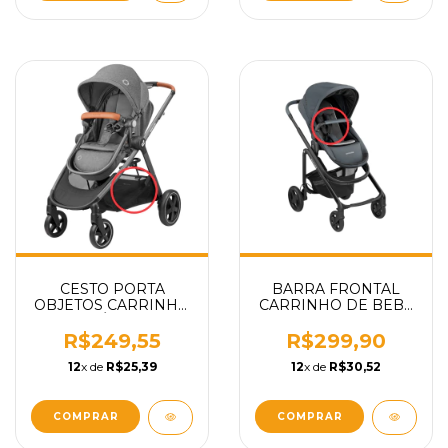
CESTO PORTA
BARRA FRONTAL
OBJETOS CARRINHO
CARRINHO DE BEBÊ
DE BEBÊ MODELO
MODELO LILA CP²
ANNA 2 SPARKLING
MAXI-COSI PEÇA
R$249,55
R$299,90
GREY CINZA
REPOSIÇÃO
12
x de
R$25,39
12
x de
R$30,52
BRILHANTE MAXI-
COSI PEÇA
REPOSIÇÃO
COMPRAR
COMPRAR