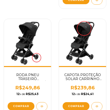
COMPRAR
RODA PNEU
CAPOTA PROTEÇÃO
TRASEIRO
SOLAR CARRINHO
CARRINHO DE BEBÊ
DE BEBÊ LARA 2 II
LARA 2 II MAXI-COSI
MAXI-COSI PEÇA
R$249,86
R$239,86
PEÇA REPOSIÇÃO
REPOSIÇÃO
12
x de
R$25,43
12
x de
R$24,41
COMPRAR
COMPRAR